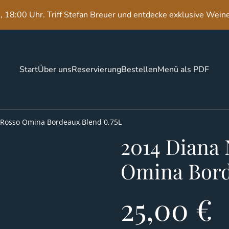
 18:00 Uhr. Triff Stefan Breuer und entdecke exklusive Wein
Start
Über uns
Reservierung
Bestellen
Menü als PDF
Rosso Omina Bordeaux Blend 0,75L
2014 Diana
Omina Bord
25,00 €