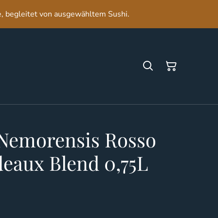
e, begleitet von ausgewähltem Sushi.
 Nemorensis Rosso
eaux Blend 0,75L