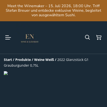
Meet the Winemaker – 15. Juli 2026, 18:00 Uhr. Triff
Stefan Breuer und entdecke exklusive Weine, begleitet
von ausgewähltem Sushi.
Start
/
Produkte
/
Weine Weiß
/
2022 Glanzstück G1
Grauburgunder 0,75L