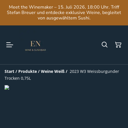
Meet the Winemaker – 15. Juli 2026, 18:00 Uhr. Triff
Stefan Breuer und entdecke exklusive Weine, begleitet
von ausgewähltem Sushi.
Start
/
Produkte
/
Weine Weiß
/
2023 W3 Weissburgunder
Trocken 0,75L