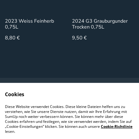
2023 Weiss Feinherb
2024 G3 Grauburgunder
0,75L
Trocken 0,75L
8,80 €
9,50 €
Cookies
Kontaktieren Sie uns
Rechtliche
Bestimmungen
Diese Website verwendet Cookies. Diese kleine Dateien helfen uns zu
Impressum
Cookie-Richtlinie
verstehen, wie Sie unsere Dienste nutzen, damit wir Ihre Erfahrung mit
DSGVO
SumUp noch weiter verbessern können. Sie können mehr über diese
Cookies erfahren und festlegen, wie sie verwendet werden, indem Sie auf
„Cookie-Einstellungen” klicken. Sie können auch unsere
Cookie-Richtlinie
lesen.