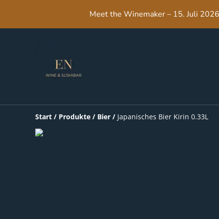
Meet the Winemaker – 15. Juli 2026,
Start
/
Produkte
/
Bier
/
Japanisches Bier Kirin 0.33L