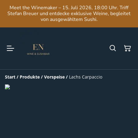
Meet the Winemaker – 15. Juli 2026, 18:00 Uhr. Triff
Stefan Breuer und entdecke exklusive Weine, begleitet
von ausgewähltem Sushi.
Start
/
Produkte
/
Vorspeise
/
Lachs Carpaccio