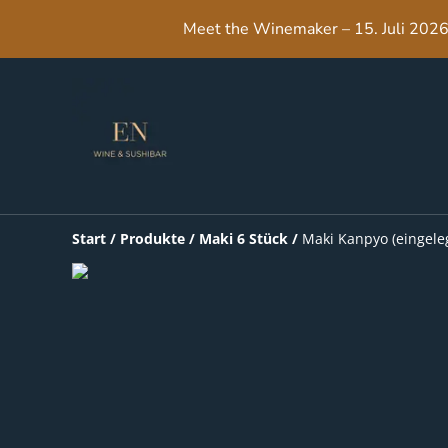
Meet the Winemaker – 15. Juli 2026,
Start
/
Produkte
/
Maki 6 Stück
/
Maki Kanpyo (eingeleg