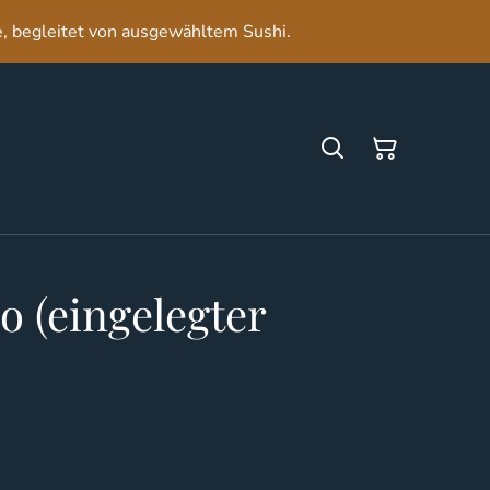
e, begleitet von ausgewähltem Sushi.
 (eingelegter