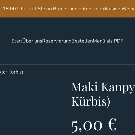
 18:00 Uhr. Triff Stefan Breuer und entdecke exklusive Wein
Start
Über uns
Reservierung
Bestellen
Menü als PDF
ter Kürbis)
Maki Kanpyo
Kürbis)
5,00 €