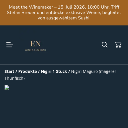
Meet the Winemaker – 15. Juli 2026, 18:00 Uhr. Triff
Stefan Breuer und entdecke exklusive Weine, begleitet
von ausgewähltem Sushi.
Start
/
Produkte
/
Nigiri 1 Stück
/
Nigiri Maguro (magerer
Thunfisch)